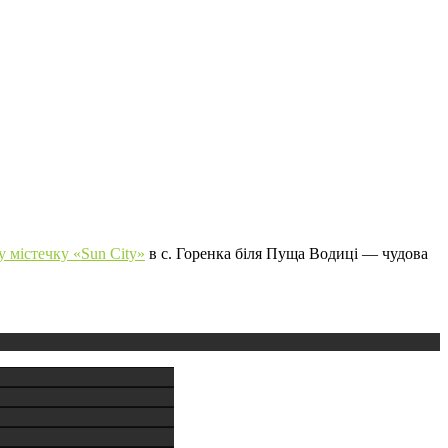
 містечку «Sun City»
в с. Горенка біля Пуща Водиці — чудова