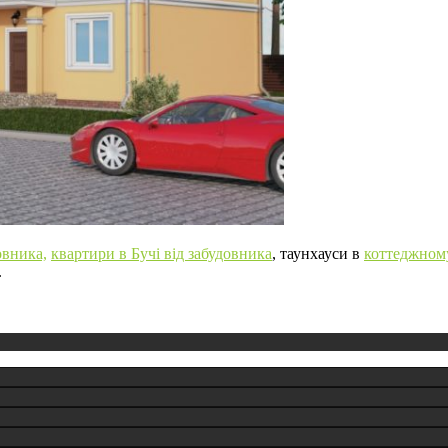
овника,
квартири в Бучі від забудовника
, таунхауси в
коттеджному
.