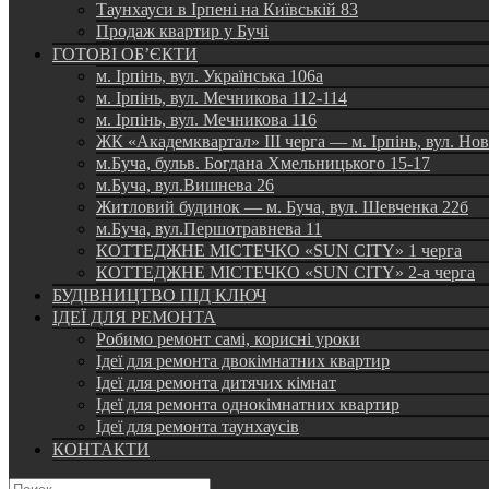
Таунхауси в Ірпені на Київській 83
Продаж квартир у Бучі
ГОТОВІ ОБ’ЄКТИ
м. Ірпінь, вул. Українська 106а
м. Ірпінь, вул. Мечникова 112-114
м. Ірпінь, вул. Мечникова 116
ЖК «Академквартал» III черга — м. Ірпінь, вул. Но
м.Буча, бульв. Богдана Хмельницького 15-17
м.Буча, вул.Вишнева 26
Житловий будинок — м. Буча, вул. Шевченка 22б
м.Буча, вул.Першотравнева 11
КОТТЕДЖНЕ МІСТЕЧКО «SUN CITY» 1 черга
КОТТЕДЖНЕ МІСТЕЧКО «SUN CITY» 2-а черга
БУДІВНИЦТВО ПІД КЛЮЧ
ІДЕЇ ДЛЯ РЕМОНТА
Робимо ремонт самі, корисні уроки
Ідеї для ремонта двокімнатних квартир
Ідеї для ремонта дитячих кімнат
Ідеї для ремонта однокімнатних квартир
Ідеї для ремонта таунхаусів
КОНТАКТИ