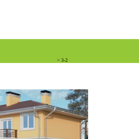
«SUN CITY» 3-я черга.
>
3-2