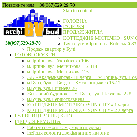
Позвоните нам: +38(067)529-29-70
Skip to content
ГОЛОВНА
ГАЛЕРЕЯ
ПРОДАЖ ЖИТЛА
КОТТЕДЖНЕ МІСТЕЧКО «SUN 
+38(097)529-29-70
Таунхауси в Ірпені на Київській 83
Продаж квартир у Бучі
ГОТОВІ ОБ’ЄКТИ
м. Ірпінь, вул. Українська 106а
м. Ірпінь, вул. Мечникова 112-114
м. Ірпінь, вул. Мечникова 116
ЖК «Академквартал» III черга — м. Ірпінь, вул. Но
м.Буча, бульв. Богдана Хмельницького 15-17
м.Буча, вул.Вишнева 26
Житловий будинок — м. Буча, вул. Шевченка 22б
м.Буча, вул.Першотравнева 11
КОТТЕДЖНЕ МІСТЕЧКО «SUN CITY» 1 черга
КОТТЕДЖНЕ МІСТЕЧКО «SUN CITY» 2-а черга
БУДІВНИЦТВО ПІД КЛЮЧ
ІДЕЇ ДЛЯ РЕМОНТА
Робимо ремонт самі, корисні уроки
Ідеї для ремонта двокімнатних квартир