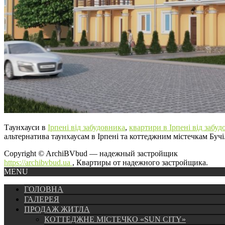
Таунхауси в
Ірпені від забудовника
,
квартири в Ірпені від забуд
альтернатива таунхаусам в Ірпені та коттеджним містечкам Бучі
Copyright © ArchiBVbud — надежный застройщик
https://archibvbud.ua
, Квартиры от надежного застройщика.
MENU
ГОЛОВНА
ГАЛЕРЕЯ
ПРОДАЖ ЖИТЛА
КОТТЕДЖНЕ МІСТЕЧКО «SUN CITY»