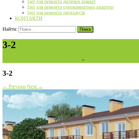
Ідеї для ремонта дитячих кімнат
Ідеї для ремонта однокімнатних квартир
Ідеї для ремонта таунхаусів
КОНТАКТИ
Найти:
3-2
ArchiBVbud - надежный застройщик
>
КОТТЕДЖНЕ МІСТЕЧКО 
3-2
←
Previous
Next
→