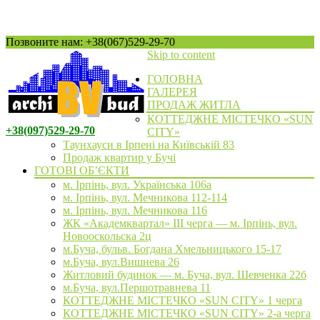
Позвоните нам: +38(067)529-29-70
Skip to content
ГОЛОВНА
ГАЛЕРЕЯ
ПРОДАЖ ЖИТЛА
КОТТЕДЖНЕ МІСТЕЧКО «SUN
+38(097)529-29-70
CITY»
Таунхауси в Ірпені на Київській 83
Продаж квартир у Бучі
ГОТОВІ ОБ’ЄКТИ
м. Ірпінь, вул. Українська 106а
м. Ірпінь, вул. Мечникова 112-114
м. Ірпінь, вул. Мечникова 116
ЖК «Академквартал» III черга — м. Ірпінь, вул.
Новооскольска 2ц
м.Буча, бульв. Богдана Хмельницького 15-17
м.Буча, вул.Вишнева 26
Житловий будинок — м. Буча, вул. Шевченка 22б
м.Буча, вул.Першотравнева 11
КОТТЕДЖНЕ МІСТЕЧКО «SUN CITY» 1 черга
КОТТЕДЖНЕ МІСТЕЧКО «SUN CITY» 2-а черга