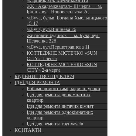
м. Ірпінь, вул. Мечникова 116
ЖК «Академквартал» III черга — м.
Ірпінь, вул. Новооскольска 2ц
м.Буча, бульв. Богдана Хмельницького
15-17
м.Буча, вул.Вишнева 26
Житловий будинок — м. Буча, вул.
Шевченка 22б
м.Буча, вул.Першотравнева 11
КОТТЕДЖНЕ МІСТЕЧКО «SUN
CITY» 1 черга
КОТТЕДЖНЕ МІСТЕЧКО «SUN
CITY» 2-а черга
БУДІВНИЦТВО ПІД КЛЮЧ
ІДЕЇ ДЛЯ РЕМОНТА
Робимо ремонт самі, корисні уроки
Ідеї для ремонта двокімнатних
квартир
Ідеї для ремонта дитячих кімнат
Ідеї для ремонта однокімнатних
квартир
Ідеї для ремонта таунхаусів
КОНТАКТИ