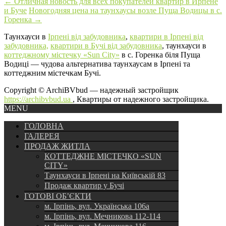
←
Отличная новость для всех покупателей квартир в Ирпене
и Буче
Новогодняя цена на таунхаусы возле Пуща Водицы в с.
Горенка
→
Таунхауси в
Ірпені від забудовника
,
квартири в Ірпені від
забудовника,
квартири в Бучі від забудовника
, таунхауси в
коттеджному містечку «Sun City»
в с. Горенка біля Пуща
Водиці — чудова альтернатива таунхаусам в Ірпені та
коттеджним містечкам Бучі.
Copyright © ArchiBVbud — надежный застройщик
https://archibvbud.ua
, Квартиры от надежного застройщика.
MENU
ГОЛОВНА
ГАЛЕРЕЯ
ПРОДАЖ ЖИТЛА
КОТТЕДЖНЕ МІСТЕЧКО «SUN
CITY»
Таунхауси в Ірпені на Київській 83
Продаж квартир у Бучі
ГОТОВІ ОБ’ЄКТИ
м. Ірпінь, вул. Українська 106а
м. Ірпінь, вул. Мечникова 112-114