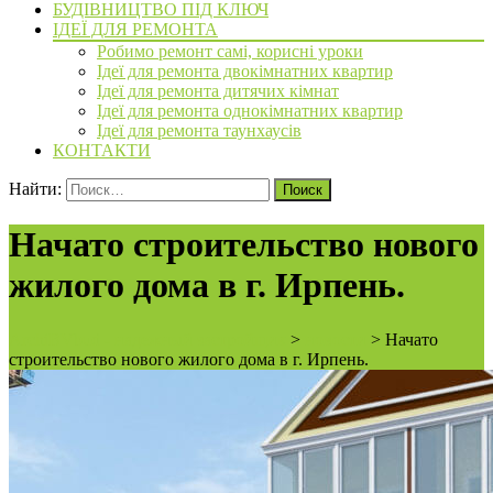
БУДІВНИЦТВО ПІД КЛЮЧ
ІДЕЇ ДЛЯ РЕМОНТА
Робимо ремонт самі, корисні уроки
Ідеї для ремонта двокімнатних квартир
Ідеї для ремонта дитячих кімнат
Ідеї для ремонта однокімнатних квартир
Ідеї для ремонта таунхаусів
КОНТАКТИ
Найти:
Начато строительство нового
жилого дома в г. Ирпень.
ArchiBVbud - надежный застройщик
>
новости
>
Начато
строительство нового жилого дома в г. Ирпень.